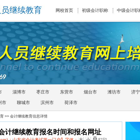
人员继续教育
网校首页
初级会计职称
中级会计职
市
淄博市
枣庄市
东营市
烟台市
潍坊市
济宁
州市
聊城市
滨州市
荷泽市
育
>> 会计继续教育信息详情
市会计继续教育报名时间和报名网址
d.com)：山东省会计考试第一门户】
字体：
大
小
打印