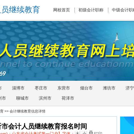
人员继续教育
网校首页
初级会计职称
中级会计职
市
淄博市
枣庄市
东营市
烟台市
潍坊市
济宁
州市
聊城市
滨州市
荷泽市
育
>> 会计继续教育信息详情
临沂市会计人员继续教育报名时间
d.com)：山东省会计考试第一门户】
字体：
大
小
打印